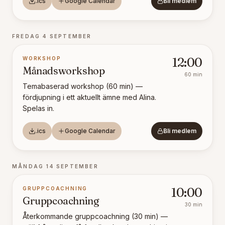
.ics
Google Calendar
Bli medlem
FREDAG 4 SEPTEMBER
WORKSHOP
12:00
Månadsworkshop
60
min
Temabaserad workshop (60 min) —
fördjupning i ett aktuellt ämne med Alina.
Spelas in.
.ics
Google Calendar
Bli medlem
MÅNDAG 14 SEPTEMBER
GRUPPCOACHNING
10:00
Gruppcoachning
30
min
Återkommande gruppcoachning (30 min) —