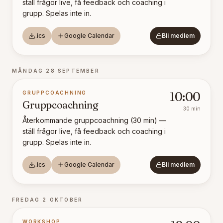
ställ frågor live, få feedback och coaching i
grupp. Spelas inte in.
.ics
Google Calendar
Bli medlem
MÅNDAG 28 SEPTEMBER
GRUPPCOACHNING
10:00
Gruppcoachning
30
min
Återkommande gruppcoachning (30 min) —
ställ frågor live, få feedback och coaching i
grupp. Spelas inte in.
.ics
Google Calendar
Bli medlem
FREDAG 2 OKTOBER
WORKSHOP