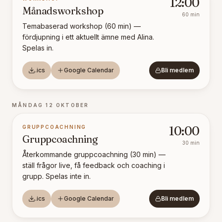
12:00
Månadsworkshop
60
min
Temabaserad workshop (60 min) —
fördjupning i ett aktuellt ämne med Alina.
Spelas in.
.ics
Google Calendar
Bli medlem
MÅNDAG 12 OKTOBER
GRUPPCOACHNING
10:00
Gruppcoachning
30
min
Återkommande gruppcoachning (30 min) —
ställ frågor live, få feedback och coaching i
grupp. Spelas inte in.
.ics
Google Calendar
Bli medlem